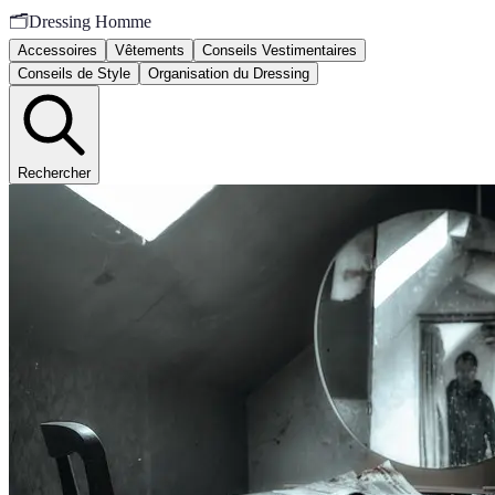
🗂️
Dressing Homme
Accessoires
Vêtements
Conseils Vestimentaires
Conseils de Style
Organisation du Dressing
Rechercher