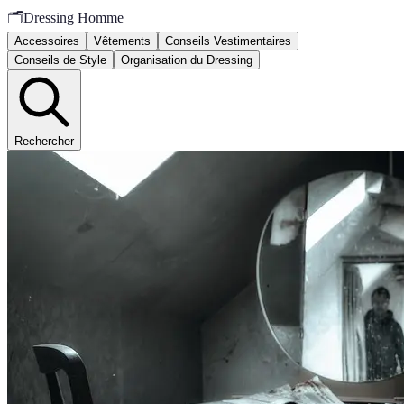
🗂️
Dressing Homme
Accessoires
Vêtements
Conseils Vestimentaires
Conseils de Style
Organisation du Dressing
Rechercher