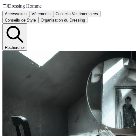
🗂️
Dressing Homme
Accessoires
Vêtements
Conseils Vestimentaires
Conseils de Style
Organisation du Dressing
Rechercher