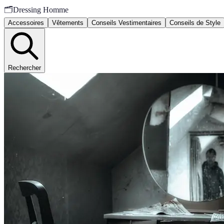
🗂️
Dressing Homme
Accessoires
Vêtements
Conseils Vestimentaires
Conseils de Style
Rechercher