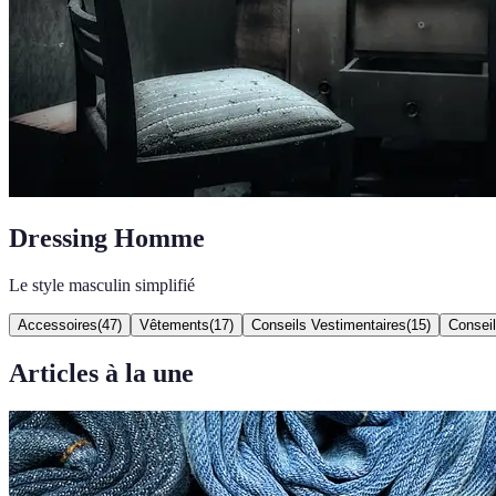
Dressing Homme
Le style masculin simplifié
Accessoires
(
47
)
Vêtements
(
17
)
Conseils Vestimentaires
(
15
)
Conseil
Articles à la une