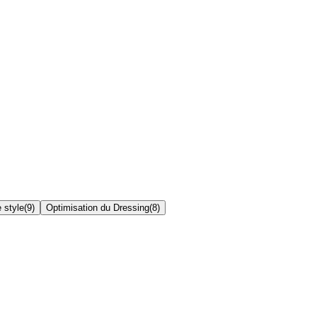
 style
(
9
)
Optimisation du Dressing
(
8
)