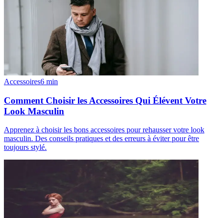
Accessoires
6
min
Comment Choisir les Accessoires Qui Élévent Votre
Look Masculin
Apprenez à choisir les bons accessoires pour rehausser votre look
masculin. Des conseils pratiques et des erreurs à éviter pour être
toujours stylé.