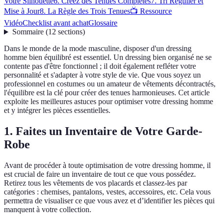
Votre Silhouette
6. Créez des Tenues Complètes
7. Tri Régulier et
Mise à Jour
8. La Règle des Trois Tenues
📺 Ressource
Vidéo
Checklist avant achat
Glossaire
Sommaire
(
12
sections
)
Dans le monde de la mode masculine, disposer d'un dressing
homme bien équilibré est essentiel. Un dressing bien organisé ne se
contente pas d'être fonctionnel ; il doit également refléter votre
personnalité et s'adapter à votre style de vie. Que vous soyez un
professionnel en costumes ou un amateur de vêtements décontractés,
l'équilibre est la clé pour créer des tenues harmonieuses. Cet article
exploite les meilleures astuces pour optimiser votre dressing homme
et y intégrer les pièces essentielles.
1. Faites un Inventaire de Votre Garde-
Robe
Avant de procéder à toute optimisation de votre dressing homme, il
est crucial de faire un inventaire de tout ce que vous possédez.
Retirez tous les vêtements de vos placards et classez-les par
catégories : chemises, pantalons, vestes, accessoires, etc. Cela vous
permettra de visualiser ce que vous avez et d’identifier les pièces qui
manquent à votre collection.