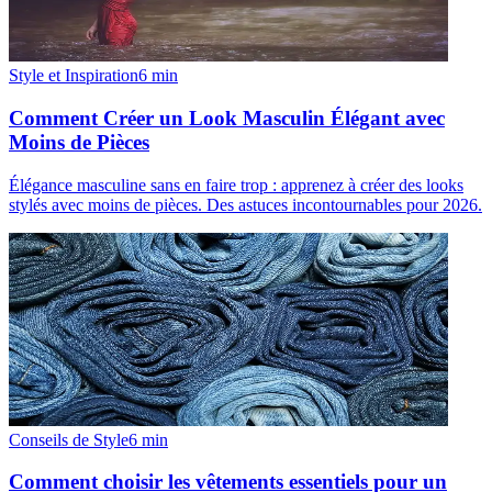
Style et Inspiration
6
min
Comment Créer un Look Masculin Élégant avec
Moins de Pièces
Élégance masculine sans en faire trop : apprenez à créer des looks
stylés avec moins de pièces. Des astuces incontournables pour 2026.
Conseils de Style
6
min
Comment choisir les vêtements essentiels pour un