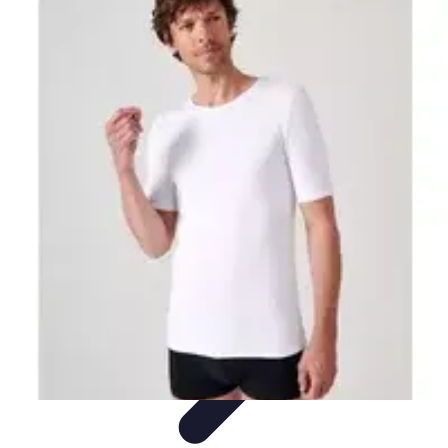
Dressing Homme
Styles de Vêtements
Mode et Style
Conseils
Vestimentaires
Vêtements
Optimisation du Dressing
Dressing Homme