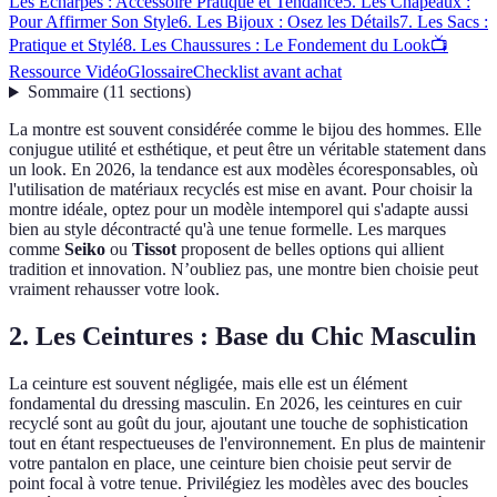
Les Écharpes : Accessoire Pratique et Tendance
5. Les Chapeaux :
Pour Affirmer Son Style
6. Les Bijoux : Osez les Détails
7. Les Sacs :
Pratique et Stylé
8. Les Chaussures : Le Fondement du Look
📺
Ressource Vidéo
Glossaire
Checklist avant achat
Sommaire
(
11
sections
)
La montre est souvent considérée comme le bijou des hommes. Elle
conjugue utilité et esthétique, et peut être un véritable statement dans
un look. En 2026, la tendance est aux modèles écoresponsables, où
l'utilisation de matériaux recyclés est mise en avant. Pour choisir la
montre idéale, optez pour un modèle intemporel qui s'adapte aussi
bien au style décontracté qu'à une tenue formelle. Les marques
comme
Seiko
ou
Tissot
proposent de belles options qui allient
tradition et innovation. N’oubliez pas, une montre bien choisie peut
vraiment rehausser votre look.
2. Les Ceintures : Base du Chic Masculin
La ceinture est souvent négligée, mais elle est un élément
fondamental du dressing masculin. En 2026, les ceintures en cuir
recyclé sont au goût du jour, ajoutant une touche de sophistication
tout en étant respectueuses de l'environnement. En plus de maintenir
votre pantalon en place, une ceinture bien choisie peut servir de
point focal à votre tenue. Privilégiez les modèles avec des boucles