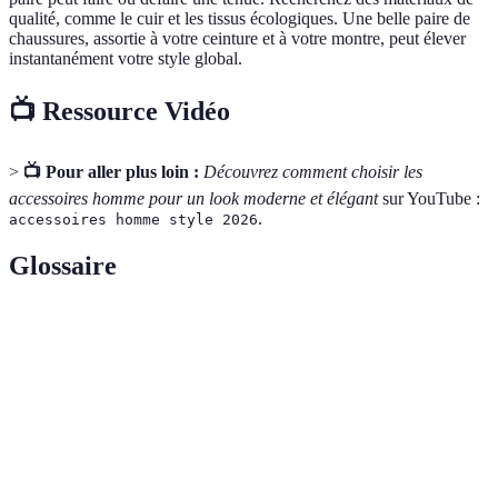
qualité, comme le cuir et les tissus écologiques. Une belle paire de
chaussures, assortie à votre ceinture et à votre montre, peut élever
instantanément votre style global.
📺 Ressource Vidéo
>
📺 Pour aller plus loin :
Découvrez comment choisir les
accessoires homme pour un look moderne et élégant
sur YouTube :
.
accessoires homme style 2026
Glossaire
Terme
Définition
Éthique de mode qui privilégie le
E-Éthique
développement durable.
Accessorisation
L'art d'assortir des accessoires à une tenue.