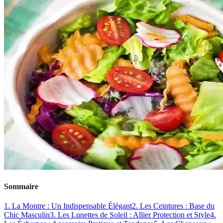
Sommaire
1. La Montre : Un Indispensable Élégant
2. Les Ceintures : Base du
Chic Masculin
3. Les Lunettes de Soleil : Allier Protection et Style
4.