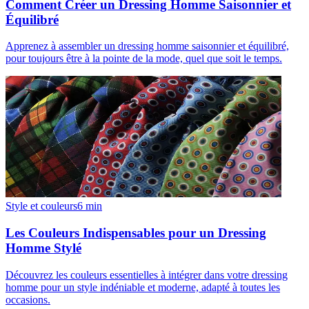
Comment Créer un Dressing Homme Saisonnier et
Équilibré
Apprenez à assembler un dressing homme saisonnier et équilibré,
pour toujours être à la pointe de la mode, quel que soit le temps.
Style et couleurs
6
min
Les Couleurs Indispensables pour un Dressing
Homme Stylé
Découvrez les couleurs essentielles à intégrer dans votre dressing
homme pour un style indéniable et moderne, adapté à toutes les
occasions.