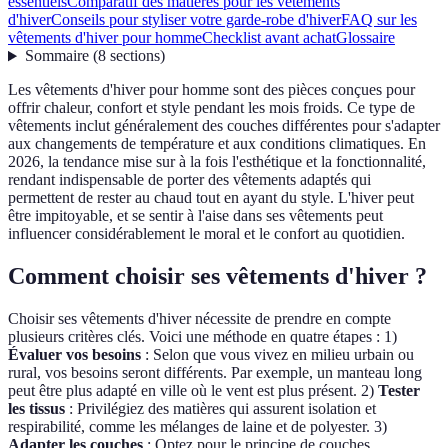
essentiels
Comparatif des matières pour les vêtements
d'hiver
Conseils pour styliser votre garde-robe d'hiver
FAQ sur les
vêtements d'hiver pour homme
Checklist avant achat
Glossaire
Sommaire
(
8
sections
)
Les vêtements d'hiver pour homme sont des pièces conçues pour
offrir chaleur, confort et style pendant les mois froids. Ce type de
vêtements inclut généralement des couches différentes pour s'adapter
aux changements de température et aux conditions climatiques. En
2026, la tendance mise sur à la fois l'esthétique et la fonctionnalité,
rendant indispensable de porter des vêtements adaptés qui
permettent de rester au chaud tout en ayant du style. L'hiver peut
être impitoyable, et se sentir à l'aise dans ses vêtements peut
influencer considérablement le moral et le confort au quotidien.
Comment choisir ses vêtements d'hiver ?
Choisir ses vêtements d'hiver nécessite de prendre en compte
plusieurs critères clés. Voici une méthode en quatre étapes : 1)
Évaluer vos besoins
: Selon que vous vivez en milieu urbain ou
rural, vos besoins seront différents. Par exemple, un manteau long
peut être plus adapté en ville où le vent est plus présent. 2)
Tester
les tissus
: Privilégiez des matières qui assurent isolation et
respirabilité, comme les mélanges de laine et de polyester. 3)
Adapter les couches
: Optez pour le principe de couches