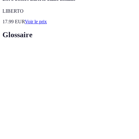
LIBERTO
17.99
EUR
Voir le prix
Glossaire
Terme
Définition
Vêtement d'extérieur long et isolant, essentiel
Manteau
pour affronter le froid.
Capacité d'un matériau à retenir la chaleur et à
Isolation
éviter les pertes de chaleur.
Technique d'habillage consistant à porter
Superposition
plusieurs couches de vêtements pour une
meilleure régulation de la température.