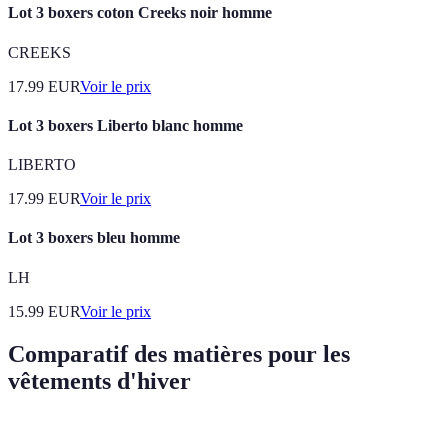
Lot 3 boxers coton Creeks noir homme
CREEKS
17.99
EUR
Voir le prix
Lot 3 boxers Liberto blanc homme
LIBERTO
17.99
EUR
Voir le prix
Lot 3 boxers bleu homme
LH
15.99
EUR
Voir le prix
Comparatif des matières pour les
vêtements d'hiver
Critère
Laine
Polyester
Cachemire
Méla