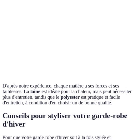
Chaleur
Excellente
Moyenne
Excellente
Bonn
Respirabilité
Bonne
Excellente
Bonne
Excel
Lavage
Facile à
Lavage à la
Facile
Entretien
délicat
entretenir
main
entret
Style
Classique
Décontracté
Luxueux
Varié
D'après notre expérience, chaque matière a ses forces et ses
faiblesses. La
laine
est idéale pour la chaleur, mais peut nécessiter
plus d'entretien, tandis que le
polyester
est pratique et facile
d'entretien, à condition d'en choisir un de bonne qualité.
Conseils pour styliser votre garde-robe
d'hiver
Pour que votre garde-robe d'hiver soit à la fois stylée et