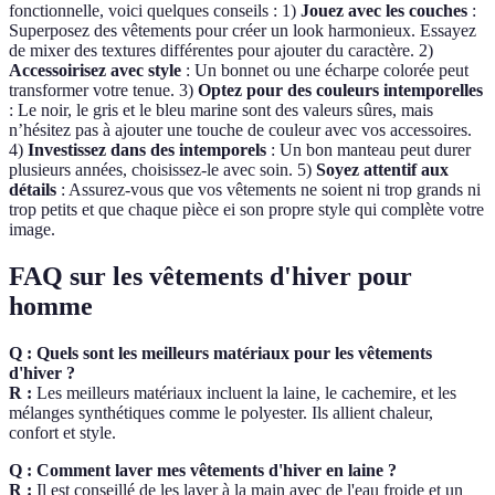
fonctionnelle, voici quelques conseils : 1)
Jouez avec les couches
:
Superposez des vêtements pour créer un look harmonieux. Essayez
de mixer des textures différentes pour ajouter du caractère. 2)
Accessoirisez avec style
: Un bonnet ou une écharpe colorée peut
transformer votre tenue. 3)
Optez pour des couleurs intemporelles
: Le noir, le gris et le bleu marine sont des valeurs sûres, mais
n’hésitez pas à ajouter une touche de couleur avec vos accessoires.
4)
Investissez dans des intemporels
: Un bon manteau peut durer
plusieurs années, choisissez-le avec soin. 5)
Soyez attentif aux
détails
: Assurez-vous que vos vêtements ne soient ni trop grands ni
trop petits et que chaque pièce ei son propre style qui complète votre
image.
FAQ sur les vêtements d'hiver pour
homme
Q : Quels sont les meilleurs matériaux pour les vêtements
d'hiver ?
R :
Les meilleurs matériaux incluent la laine, le cachemire, et les
mélanges synthétiques comme le polyester. Ils allient chaleur,
confort et style.
Q : Comment laver mes vêtements d'hiver en laine ?
R :
Il est conseillé de les laver à la main avec de l'eau froide et un