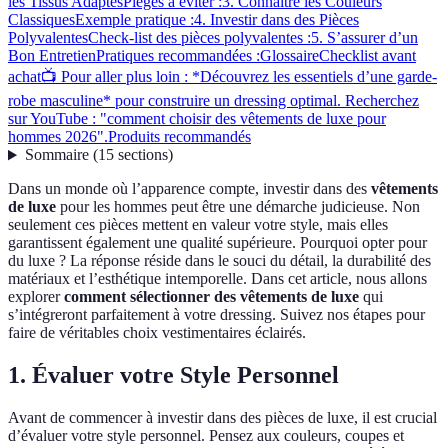
les Tissus Adaptés
Pièges à éviter :
3. Connaître les Couleurs
Classiques
Exemple pratique :
4. Investir dans des Pièces
Polyvalentes
Check-list des pièces polyvalentes :
5. S’assurer d’un
Bon Entretien
Pratiques recommandées :
Glossaire
Checklist avant
achat
📺 Pour aller plus loin : *Découvrez les essentiels d’une garde-
robe masculine* pour construire un dressing optimal. Recherchez
sur YouTube : "comment choisir des vêtements de luxe pour
hommes 2026".
Produits recommandés
Sommaire
(
15
sections
)
Dans un monde où l’apparence compte, investir dans des
vêtements
de luxe
pour les hommes peut être une démarche judicieuse. Non
seulement ces pièces mettent en valeur votre style, mais elles
garantissent également une qualité supérieure. Pourquoi opter pour
du luxe ? La réponse réside dans le souci du détail, la durabilité des
matériaux et l’esthétique intemporelle. Dans cet article, nous allons
explorer
comment sélectionner des vêtements de luxe
qui
s’intégreront parfaitement à votre dressing. Suivez nos étapes pour
faire de véritables choix vestimentaires éclairés.
1. Évaluer votre Style Personnel
Avant de commencer à investir dans des pièces de luxe, il est crucial
d’évaluer votre style personnel. Pensez aux couleurs, coupes et