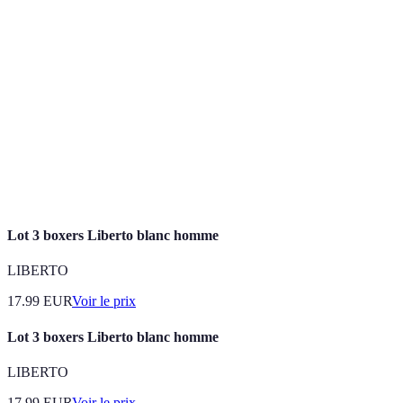
Terme
Définition
Vêtements
Habits fabriqués avec des matériaux de haute qualité,
de luxe
souvent associés à des marques renommées.
SE dit d'un vêtement pouvant être porté dans divers
Polyvalent
contextes, comme le travail et les loisirs.
Ensemble des soins nécessaires pour préserver la
Entretien
qualité et l’apparence des vêtements.
Lot 3 boxers Liberto blanc homme
LIBERTO
17.99
EUR
Voir le prix
Lot 3 boxers Liberto blanc homme
LIBERTO
17.99
EUR
Voir le prix