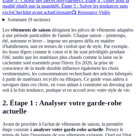
Étape 3 : Choisir des pièces polyvalentes
5. Étape 4 : Opter pour la
qualité plutôt que la quantité
6. Étape 5 : Suivre les tendances sans
excès
Checklist avant achat
Glossaire
📺 Ressource Vidéo
Sommaire
(
9
sections
)
Les
vêtements de saison
désignent les pièces de vêtements adaptées
à une période particulière de l'année. Chaque saison – printemps,
été, automne et hiver – impose ses propres défis en matière
d'habillement, tant en termes de confort que de style. Par exemple,
les tissus légers comme le coton et le lin sont privilégiés pendant
l'été, tandis que les matériaux plus chauds comme la laine ou le
cachemire sont essentiels pour l'hiver. En 2026, la prise de
conscience de la mode durable influence également les choix
vestimentaires, les consommateurs recherchant des articles fabriqués
à partir de matériaux recyclés ou éthiques. Ce guide vous aidera à
naviguer dans ces choix, en vous aidant à construire un dressing qui
soit à la fois tendance, pratique et en accord avec votre style de vie.
2. Étape 1 : Analyser votre garde-robe
actuelle
Avant de procéder à l'achat de vêtements de saison, la première
étape consiste à
analyser votre garde-robe actuelle
. Prenez le
temps de faire l'inventaire de vos vêtements existants. Quel est l'état