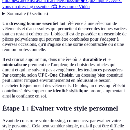
durables
Checklist avant d'acheter
Glossaire
🧠 Quiz rapide : Avez-
vous un dressing essentiel ?
📺 Ressource Vidéo
Sommaire
(
9
sections
)
Un
dressing homme essentiel
fait référence à une sélection de
vêtements et d'accessoires qui permettent de créer des tenues variées
tout en restant cohérentes. L'objectif est de posséder un ensemble de
pièces polyvalentes qui peuvent être combinées pour s'adapter à
diverses occasions, qu'il s'agisse d'une sortie décontractée ou d'une
réunion professionnelle.
Il est crucial aujourd'hui, dans une ère où la
durabilité
et le
minimalisme
prennent de l'ampleur, de choisir des articles qui
durent et qui ne suivent pas aveuglément les tendances passagères.
Par exemple, selon
UFC-Que Choisir
, un dressing bien constitué
peut limiter l'impact environnemental en réduisant le besoin
d'acheter fréquemment des vêtements. De plus, un dressing réfléchi
contribue à développer une
identité stylistique
propre, augmentant
ainsi la confiance en soi.
Étape 1 : Évaluer votre style personnel
Avant de construire votre dressing, commencez par évaluer votre
style personnel. Cela peut sembler simple, mais il peut être difficile