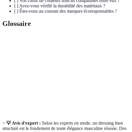
[ ] Vos choix de couleurs sont-ils compatibles entre eux ?
[ ] Avez-vous vérifié la durabilité des matériaux ?
[ ] Êtes-vous au courant des marques écoresponsables ?
Glossaire
Terme
Définition
Dressing
Ensemble de pièces clés permettant de créer diverses
essentiel
tenues équilibrées et stylées.
Vêtements intemporels et polyvalents qui peuvent
Basiques
être adaptés à plusieurs styles et occasions.
Capacité d'un vêtement à résister à l'épreuve du
Durabilité
temps tout en restant en bon état.
>
💡 Avis d'expert :
Selon les experts en mode, un dressing bien
structuré est le fondement de toute élégance masculine réussie. Des