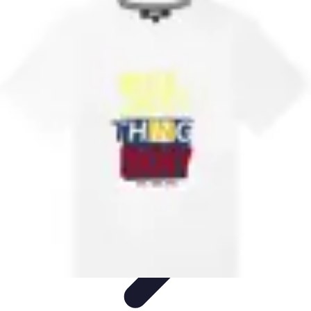
Dressing Homme
Styles de Vêtements
Mode et Style
Conseils
Vestimentaires
Vêtements
Optimisation du Dressing
Dressing Homme