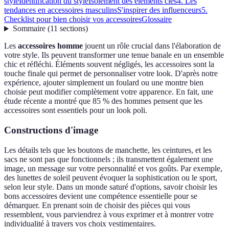
style
Identification du style
Isolement des éléments clés
4. Les
tendances en accessoires masculins
S'inspirer des influenceurs
5.
Checklist pour bien choisir vos accessoires
Glossaire
Sommaire
(
11
sections
)
Les
accessoires homme
jouent un rôle crucial dans l'élaboration de
votre style. Ils peuvent transformer une tenue banale en un ensemble
chic et réfléchi. Éléments souvent négligés, les accessoires sont la
touche finale qui permet de personnaliser votre look. D'après notre
expérience, ajouter simplement un foulard ou une montre bien
choisie peut modifier complètement votre apparence. En fait, une
étude récente a montré que 85 % des hommes pensent que les
accessoires sont essentiels pour un look poli.
Constructions d'image
Les détails tels que les boutons de manchette, les ceintures, et les
sacs ne sont pas que fonctionnels ; ils transmettent également une
image, un message sur votre personnalité et vos goûts. Par exemple,
des lunettes de soleil peuvent évoquer la sophistication ou le sport,
selon leur style. Dans un monde saturé d'options, savoir choisir les
bons accessoires devient une compétence essentielle pour se
démarquer. En prenant soin de choisir des pièces qui vous
ressemblent, vous parviendrez à vous exprimer et à montrer votre
individualité à travers vos choix vestimentaires.