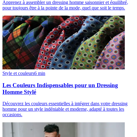
Apprenez à assembler un dressing homme saisonnier et équilibré,
pour toujours être à la pointe de la mode, quel que soit le temps.
Style et couleurs
6
min
Les Couleurs Indispensables pour un Dressing
Homme Stylé
Découvrez les couleurs essentielles à intégrer dans votre dressing
homme pour un style indéniable et moderne, adapté à toutes les
occasions.