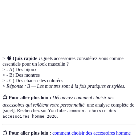
Style
Look informel, souvent associé à des vêtements
décontracté
confortables.
Se réfère à des articles mode anciens ou inspirés de
Vintage
styles passés.
>
🧠 Quiz rapide :
Quels accessoires considérez-vous comme
essentiels pour un look masculin ?
> - A) Des bijoux
> - B) Des montres
> - C) Des chaussettes colorées
>
Réponse : B — Les montres sont à la fois pratiques et stylées.
📺 Pour aller plus loin :
Découvrez comment choisir des
accessoires qui reflètent votre personnalité
, une analyse complète de
[sujet]. Recherchez sur YouTube :
comment choisir des
.
accessoires homme 2026
📺
Pour aller plus loin :
comment choisir des accessoires homme