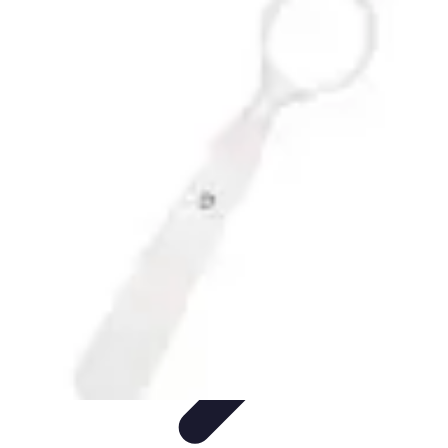
Dressing Homme
Styles de Vêtements
Mode et Style
Conseils
Vestimentaires
Vêtements
Optimisation du Dressing
Dressing Homme