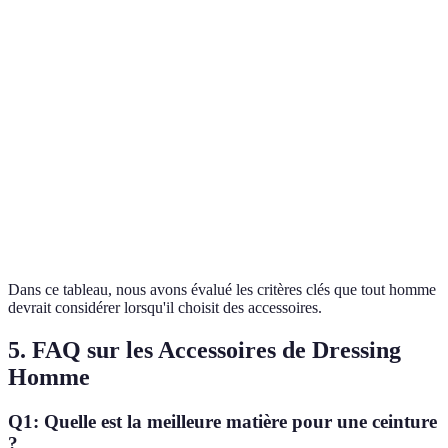
Polyvalence
⭐⭐⭐⭐
⭐⭐⭐⭐⭐
⭐⭐⭐
⭐⭐⭐
Durabilité
⭐⭐⭐⭐⭐
⭐⭐⭐⭐
⭐⭐⭐
⭐⭐⭐
Coût
$$
$
$$
$$
Pour les
Essentiel
Indispensable
événements
pour
A ajou
Verdict
pour un look
et le
chaque
les te
sophistiqué.
quotidien.
homme.
Dans ce tableau, nous avons évalué les critères clés que tout homme
devrait considérer lorsqu'il choisit des accessoires.
5. FAQ sur les Accessoires de Dressing
Homme
Q1: Quelle est la meilleure matière pour une ceinture
?