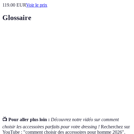
119.00
EUR
Voir le prix
Glossaire
Terme
Définition
Élément vestimentaire non considéré comme un
Accessoire
vêtement, qui complète une tenue.
Qualité d'un accessoire qui peut être utilisé dans
Polyvalent
plusieurs contextes ou avec plusieurs tenues.
Caractéristique d'un style raffiné et distingué qui
Élégance
attire l'attention de manière positive.
📺 Pour aller plus loin :
Découvrez notre vidéo sur comment
choisir les accessoires parfaits pour votre dressing !
Recherchez sur
YouTube : "comment choisir des accessoires pour homme 2026".