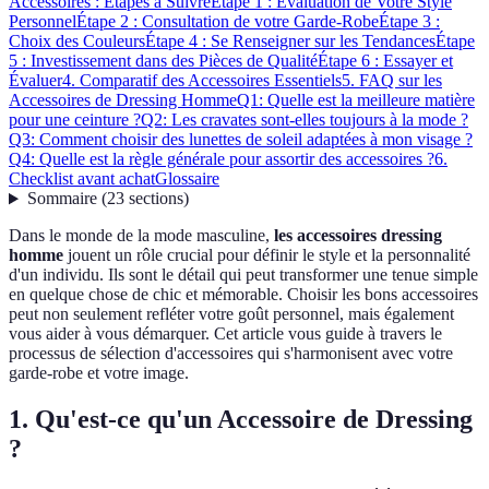
Accessoires : Étapes à Suivre
Étape 1 : Évaluation de Votre Style
Personnel
Étape 2 : Consultation de votre Garde-Robe
Étape 3 :
Choix des Couleurs
Étape 4 : Se Renseigner sur les Tendances
Étape
5 : Investissement dans des Pièces de Qualité
Étape 6 : Essayer et
Évaluer
4. Comparatif des Accessoires Essentiels
5. FAQ sur les
Accessoires de Dressing Homme
Q1: Quelle est la meilleure matière
pour une ceinture ?
Q2: Les cravates sont-elles toujours à la mode ?
Q3: Comment choisir des lunettes de soleil adaptées à mon visage ?
Q4: Quelle est la règle générale pour assortir des accessoires ?
6.
Checklist avant achat
Glossaire
Sommaire
(
23
sections
)
Dans le monde de la mode masculine,
les accessoires dressing
homme
jouent un rôle crucial pour définir le style et la personnalité
d'un individu. Ils sont le détail qui peut transformer une tenue simple
en quelque chose de chic et mémorable. Choisir les bons accessoires
peut non seulement refléter votre goût personnel, mais également
vous aider à vous démarquer. Cet article vous guide à travers le
processus de sélection d'accessoires qui s'harmonisent avec votre
garde-robe et votre image.
1. Qu'est-ce qu'un Accessoire de Dressing
?