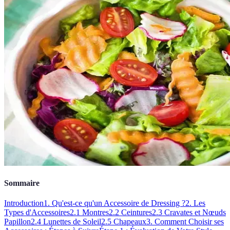
Sommaire
Introduction
1. Qu'est-ce qu'un Accessoire de Dressing ?
2. Les
Types d'Accessoires
2.1 Montres
2.2 Ceintures
2.3 Cravates et Nœuds
Papillon
2.4 Lunettes de Soleil
2.5 Chapeaux
3. Comment Choisir ses