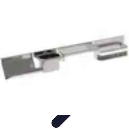
Dressing Homme
Styles de Vêtements
Mode et Style
Conseils
Vestimentaires
Vêtements
Optimisation du Dressing
Dressing Homme