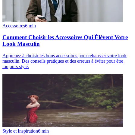
Accessoires
6
min
Comment Choisir les Accessoires Qui Élévent Votre
Look Masculin
Apprenez à choisir les bons accessoires pour rehausser votre look
masculin. Des conseils pratiques et des erreurs à éviter pour être
toujours stylé.
Style et Inspiration
6
min