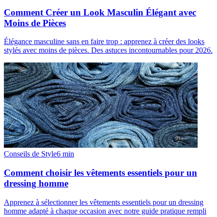
Comment Créer un Look Masculin Élégant avec
Moins de Pièces
Élégance masculine sans en faire trop : apprenez à créer des looks
stylés avec moins de pièces. Des astuces incontournables pour 2026.
Conseils de Style
6
min
Comment choisir les vêtements essentiels pour un
dressing homme
Apprenez à sélectionner les vêtements essentiels pour un dressing
homme adapté à chaque occasion avec notre guide pratique rempli