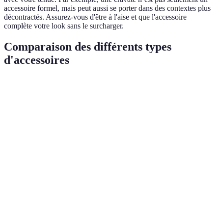
accessoire formel, mais peut aussi se porter dans des contextes plus
décontractés. Assurez-vous d'être à l'aise et que l'accessoire
complète votre look sans le surcharger.
Comparaison des différents types
d'accessoires
Type d'accessoire
Utilisation
Avantages
Inconvénients
Fonction
Peut ne pas
Montre
Élégance
pratique et
convenir à
esthétique
tous les styles
Mauvaise
Pratique et
qualité peut se
Ceinture
Ajustement
essentielle
détériorer
rapidement
Personnel
Protection
Peut obstruer