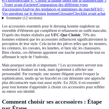
et s'informer
Étape 4 : Choisir la qualité plutôt que la quantité
Étape 5
: Tester avant d'acheter
Comparaison des différents types
d'accessoires
Analyse des tendances et statistiques du marché
FAQ :
Vos questions sur le dressing homme
Glossaire
Checklist avant achat
Sommaire
(
12
sections
)
Les accessoires essentiels pour le dressing homme englobent un
ensemble d'éléments qui complètent et rehaussent un outfit masculin.
D'après des études réalisées par
UFC-Que Choisir
, 70% des
hommes estiment que les accessoires influencent significativement la
perception de leur style. Cela inclut des pièces telles que les montres,
les ceintures, les cravates, les lunettes, et bien sûr, les chaussures.
Bien choisis, ces éléments apportent une touche personnelle tout en
affirmant le style de l’individu.
Mais pourquoi sont-ils si importants ? Les accessoires servent non
seulement à finaliser un look, mais également à afficher une
personnalité. Par exemple, une montre élégante peut évoquer la
sophistication, tandis qu’un bracelet en cuir démontre une approche
plus décontractée mais tout aussi stylée. En 2026, il est essentiel
pour tout homme d'apprendre à choisir ces accessoires pour refléter
au mieux son identité.
Comment choisir ses accessoires : Étape
par Étape