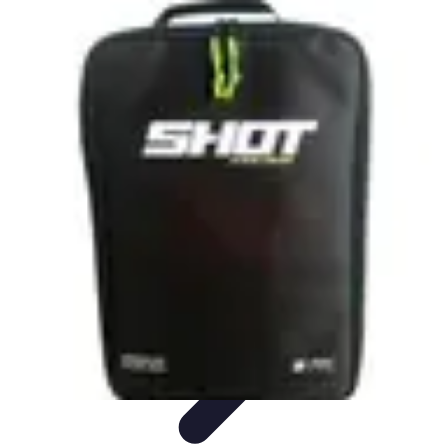
Dressing Homme
Styles de Vêtements
Mode et Style
Conseils
Vestimentaires
Vêtements
Optimisation du Dressing
Dressing Homme