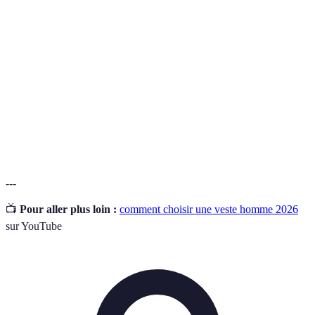
Description de la forme du corps d'une personne
Morphologie
qui influence le style vestimentaire.
Tissu
Matière conçue pour résister à l'eau tout en étant
déperlant
respirante.
Coupe
Veste qui suit la forme du corps pour un look plus
ajustée
moderne et élégant.
---
📺
Pour aller plus loin :
comment choisir une veste homme 2026
sur YouTube