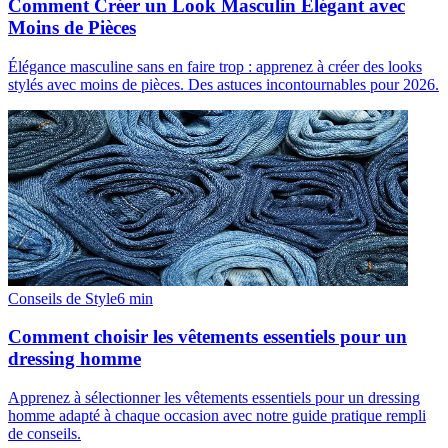
Comment Créer un Look Masculin Élégant avec
Moins de Pièces
Élégance masculine sans en faire trop : apprenez à créer des looks
stylés avec moins de pièces. Des astuces incontournables pour 2026.
Conseils de Style
6
min
Comment choisir les vêtements essentiels pour un
dressing homme
Apprenez à sélectionner les vêtements essentiels pour un dressing
homme adapté à chaque occasion avec notre guide pratique rempli
de conseils.