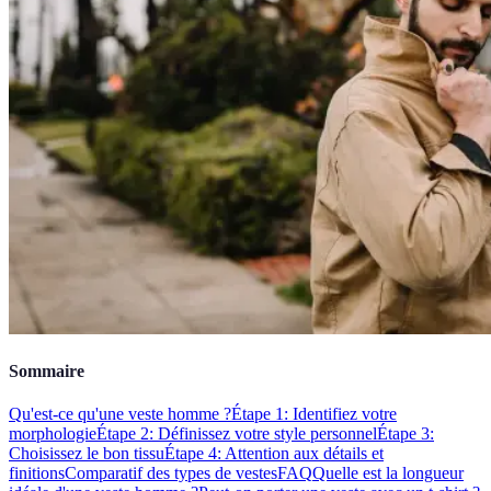
Sommaire
Qu'est-ce qu'une veste homme ?
Étape 1: Identifiez votre
morphologie
Étape 2: Définissez votre style personnel
Étape 3:
Choisissez le bon tissu
Étape 4: Attention aux détails et
finitions
Comparatif des types de vestes
FAQ
Quelle est la longueur