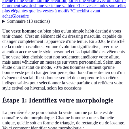
idéale d'une veste homme ?
Peut-on porter une veste avec un t-shirt ?
Comment savoir si une veste me va bien ?
Les vestes unies sont-elles
plus élégantes que les vestes à motifs ?
Checklist avant
achat
Glossaire
Sommaire
(
13
sections
)
Une
veste homme
est bien plus qu'un simple habit destiné à vous
tenir chaud. C'est un élément clé du dressing masculin, capable de
changer complètement l'apparence d'une tenue. En 2026, le marché
de la mode masculine a vu une évolution significative, avec une
attention accrue sur le style personnel et l'adaptabilité des vêtements.
Une veste bien choisie peut non seulement améliorer votre allure,
mais aussi véhiculer un message sur votre personnalité. Selon une
étude d'un institut de mode, 70% des hommes estiment qu'une
bonne veste peut changer leur perception lors d'un entretien ou d'un
événement social. Il est donc essentiel de comprendre les critères
indispensables pour sélectionner la veste parfaite qui reflétera votre
style estival ou hivernal, selon les occasions.
Étape 1: Identifiez votre morphologie
La première étape pour choisir la veste homme parfaite est de
connaître votre morphologie. Chaque homme a une silhouette
unique, qu'elle soit en forme de triangle, de rectangle ou de losange.
Voici comment identifier votre morphologie :