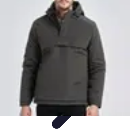
Dressing Homme
Styles de Vêtements
Mode et Style
Conseils
Vestimentaires
Vêtements
Optimisation du Dressing
Dressing Homme