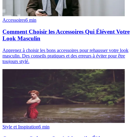
Accessoires
6
min
Comment Choisir les Accessoires Qui Élévent Votre
Look Masculin
Apprenez à choisir les bons accessoires pour rehausser votre look
masculin. Des conseils pratiques et des erreurs à éviter pour être
toujours stylé.
Style et Inspiration
6
min