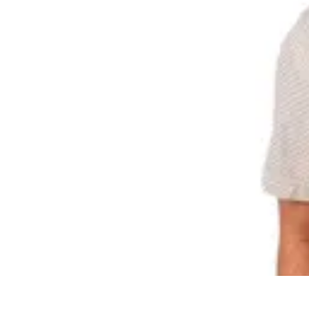
Dressing Homme
Styles de Vêtements
Mode et Style
Conseils Vestimentaires
Vêtements
O
Dressing Homme