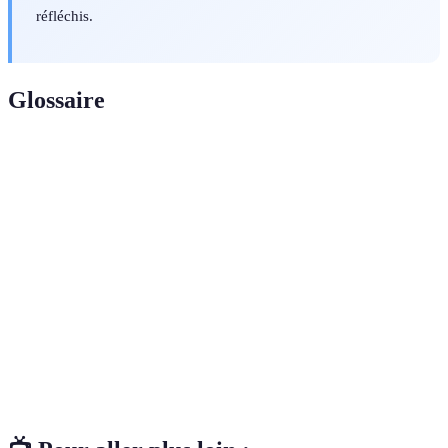
réfléchis.
Glossaire
Terme
Définition
Modes de
Méthodes de fabrication garantissant des conditions
production
de travail justes, un respect des droits de l'homme et
éthique
une protection de l'environnement.
Vêtements
Articles de mode conçus pour durer longtemps,
durables
minimisant le besoin de remplacement fréquent.
Fibres
Matériaux issus de l'agriculture biologique, sans
organiques
pesticides ni produits chimiques.