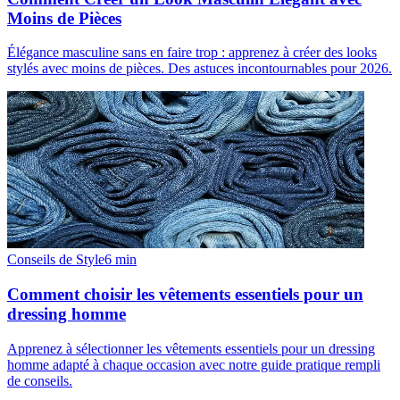
Moins de Pièces
Élégance masculine sans en faire trop : apprenez à créer des looks
stylés avec moins de pièces. Des astuces incontournables pour 2026.
Conseils de Style
6
min
Comment choisir les vêtements essentiels pour un
dressing homme
Apprenez à sélectionner les vêtements essentiels pour un dressing
homme adapté à chaque occasion avec notre guide pratique rempli
de conseils.