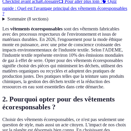
Checklist avant achat
Glossaire
📺 Pour aller plus loin :
🧠 Quiz
rapide : Quel est l'avantage principal des vêtements écoresponsables
?
Sommaire
(
8
sections
)
Les
vêtements écoresponsables
sont des vêtements fabricables
avec des processus respectueux de l'environnement et issus de
matériaux durables. En 2026, l'engouement pour la mode éthique
monte en puissance, avec une prise de conscience croissante des
impacts environnementaux de l'industrie textile. Selon l'ADEME,
l'industrie textile représente environ 10% des émissions mondiales
de gaz à effet de serre. Opter pour des vêtements écoresponsables
signifie choisir des pièces qui minimisent les déchets, utilisent des
matières organiques ou recyclées et adoptent des pratiques de
production justes. Des pratiques telles que la teinture sans produits
chimiques, la gestion des déchets textile et la réduction des
ressources en eau sont essentielles dans cette démarche.
2. Pourquoi opter pour des vêtements
écoresponsables ?
Choisir des vêtements écoresponsables, ce n'est pas seulement une
question de style, mais aussi un acte citoyen. L'impact de nos choix
sur la planète est désormais bien connu. En choisissant des