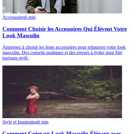
Accessoires
6
min
Comment Choisir les Accessoires Qui Élévent Votre
Look Masculin
Apprenez à choisir les bons accessoires pour rehausser votre look
masculin. Des conseils pratiques et des erreurs à éviter pour être
toujours stylé.
Style et Inspiration
6
min
Comment Créer un Look Masculin Élégant avec