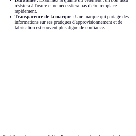
Durabilité
: Examinez la qualité du vêtement : un bon tissu
résistera à l'usure et ne nécessitera pas d'être remplacé
rapidement.
Transparence de la marque
: Une marque qui partage des
informations sur ses pratiques d'approvisionnement et de
fabrication est souvent plus digne de confiance.
Critère
Matériaux organiques
Matériaux synthétiques
D
Option
Coton bio
Polyester
L
A
Option
Lin
Nylon
M
B
Option
Chanvre
Acrylique
C
C
Verdict
Meilleur choix
Moins écoresponsable