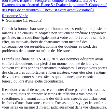
bon style
4. Étape 3 : Prendre en compte le confort
5. Étape 4 :
Examen des matériaux
6. Étape 5 : Évaluer la pointure
7. Comparatif
des types de chaussures
8. Checklist avant achat
Glossaire
📺
Ressource Vidéo
Sommaire
(
11
sections
)
Choisir la bonne chaussure pour homme est essentiel pour plusieurs
raisons. Une chaussure adaptée non seulement améliore l'apparence
générale, mais contribue également à votre confort et votre santé. En
effet, un mauvais choix de chaussures peut mener à des
conséquences désagréables, comme des douleurs au pied, des
problèmes de posture ou même des blessures.
D'après une étude de l'
INSEE
, 70 % des hommes déclarent avoir
souffert de douleurs aux pieds à un moment donné de leur vie,
souvent causées par des chaussures inadaptées. Lorsque vous portez
des chaussures confortables et bien ajustées, vous êtes plus à même
de vous concentrer sur vos tâches quotidiennes, que ce soit au
bureau ou lors d'une sortie décontractée.
Il est donc crucial de ne pas se contenter d’une paire de chaussures
au hasard, mais de prendre le temps de réfléchir à vos besoins
spécifiques. En tenant compte des différents aspects qui influencent
le choix d'une chaussure - comme l'occasion, le style, et le confort -
vous serez en mesure d'investir judicieusement dans vos chaussures.