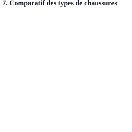
7. Comparatif des types de chaussures
Type
Avantages
Inconvénients
À éviter
Élégantes,
Peut être
Ne pas porter
Cuir
durables
coûteux
sous la pluie
Légères,
Pas pour des
Moins de
Toile
faciles à
événements
soutien
nettoyer
formels
Confort,
Moins
Utiliser pour
Sport
soutien
adaptées au
autre que le sport
adéquat
style
À éviter avec un
Entretien
Brogues
Polyvalentes
style trop
nécessaire
décontracté