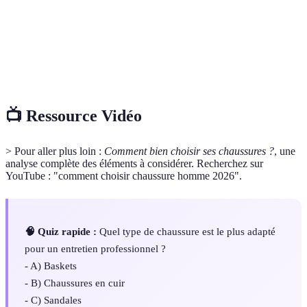
Capacité d'absorption des chocs lors de la
Amortissement
marche, influence le confort.
Mesure qui indique la taille d'une chaussure,
Pointure
essentielle pour un bon ajustement.
📺 Ressource Vidéo
> Pour aller plus loin :
Comment bien choisir ses chaussures ?
, une
analyse complète des éléments à considérer. Recherchez sur
YouTube : "comment choisir chaussure homme 2026".
🧠 Quiz rapide :
Quel type de chaussure est le plus adapté
pour un entretien professionnel ?
- A) Baskets
- B) Chaussures en cuir
- C) Sandales