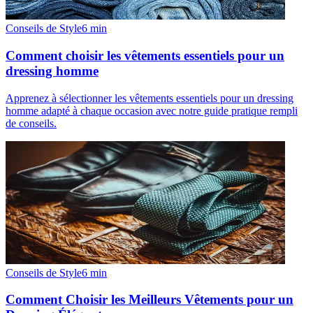
Conseils de Style
6
min
Comment choisir les vêtements essentiels pour un
dressing homme
Apprenez à sélectionner les vêtements essentiels pour un dressing
homme adapté à chaque occasion avec notre guide pratique rempli
de conseils.
Conseils de Style
6
min
Comment Choisir les Meilleurs Vêtements pour un