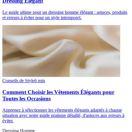
Dressing Élégant
Le guide ultime pour un dressing homme élégant : astuces, produits
et erreurs à éviter pour un style intemporel.
Conseils de Style
6
min
Comment Choisir les Vêtements Élégants pour
Toutes les Occasions
Apprenez à sélectionner les vêtements élégants adaptés à chaque
situation avec notre guide pratique détaillé, d'astuces aux erreurs à
éviter.
Dressing Homme